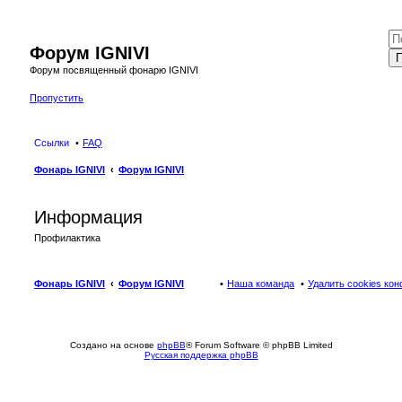
Форум IGNIVI
П
Форум посвященный фонарю IGNIVI
Пропустить
Ссылки
FAQ
Фонарь IGNIVI
Форум IGNIVI
Информация
Профилактика
Фонарь IGNIVI
Форум IGNIVI
Наша команда
Удалить cookies ко
Создано на основе
phpBB
® Forum Software © phpBB Limited
Русская поддержка phpBB