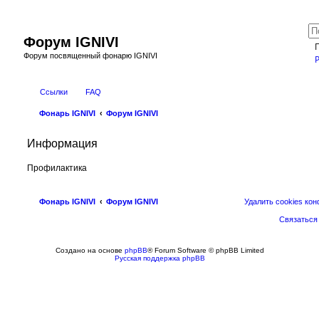
Форум IGNIVI
Форум посвященный фонарю IGNIVI
Ссылки
FAQ
Фонарь IGNIVI
Форум IGNIVI
Информация
Профилактика
Фонарь IGNIVI
Форум IGNIVI
Удалить cookies ко
Связаться
Создано на основе
phpBB
® Forum Software © phpBB Limited
Русская поддержка phpBB