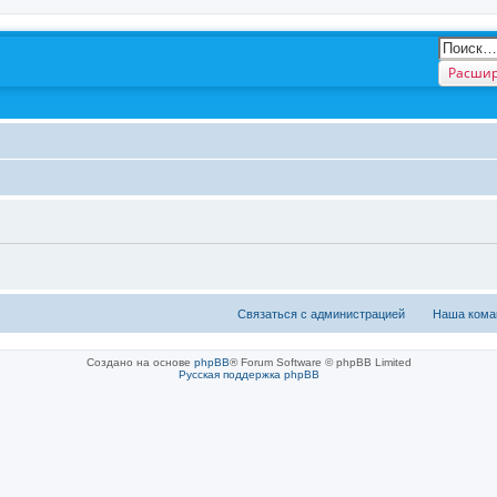
Расшир
Связаться с администрацией
Наша кома
Создано на основе
phpBB
® Forum Software © phpBB Limited
Русская поддержка phpBB