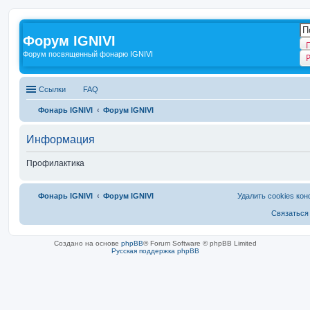
Форум IGNIVI
Форум посвященный фонарю IGNIVI
Ссылки
FAQ
Фонарь IGNIVI
Форум IGNIVI
Информация
Профилактика
Фонарь IGNIVI
Форум IGNIVI
Удалить cookies ко
Связаться
Создано на основе
phpBB
® Forum Software © phpBB Limited
Русская поддержка phpBB