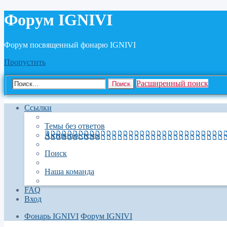
Форум IGNIVI
Форум посвященный фонарю IGNIVI
Пропустить
Расширенный поиск
Поиск
Ссылки
Темы без ответов
Активные темы
Поиск
Наша команда
FAQ
Вход
Фонарь IGNIVI
Форум IGNIVI