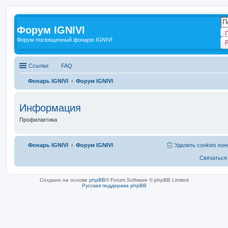
Форум IGNIVI
Форум посвященный фонарю IGNIVI
Ссылки
FAQ
Фонарь IGNIVI
Форум IGNIVI
Информация
Профилактика
Фонарь IGNIVI
Форум IGNIVI
Удалить cookies ко
Связаться
Создано на основе
phpBB
® Forum Software © phpBB Limited
Русская поддержка phpBB