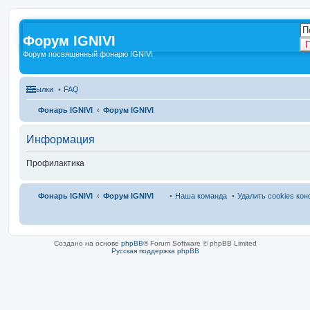
Форум IGNIVI
П
Форум посвященный фонарю IGNIVI
Ссылки
FAQ
Фонарь IGNIVI
Форум IGNIVI
Информация
Профилактика
Фонарь IGNIVI
Форум IGNIVI
Наша команда
Удалить cookies ко
Создано на основе
phpBB
® Forum Software © phpBB Limited
Русская поддержка phpBB