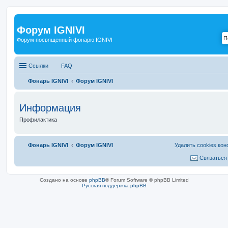
Форум IGNIVI
Форум посвященный фонарю IGNIVI
Ссылки
FAQ
Фонарь IGNIVI
Форум IGNIVI
Информация
Профилактика
Фонарь IGNIVI
Форум IGNIVI
Удалить cookies ко
Связаться
Создано на основе
phpBB
® Forum Software © phpBB Limited
Русская поддержка phpBB