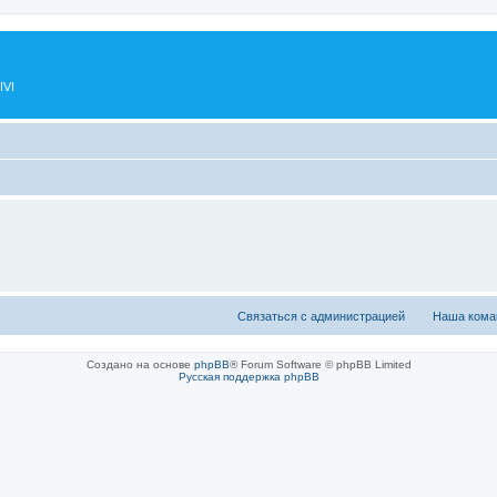
IVI
Связаться с администрацией
Наша кома
Создано на основе
phpBB
® Forum Software © phpBB Limited
Русская поддержка phpBB