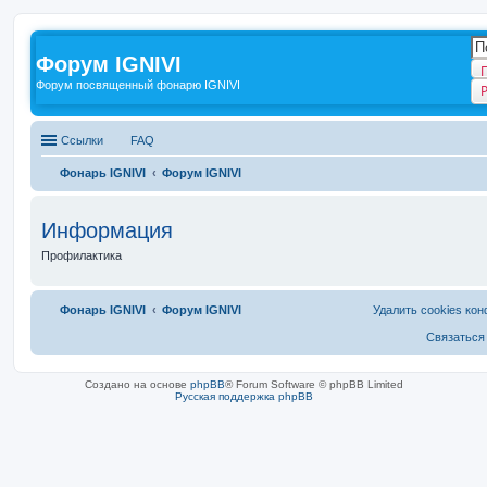
Форум IGNIVI
Форум посвященный фонарю IGNIVI
Ссылки
FAQ
Фонарь IGNIVI
Форум IGNIVI
Информация
Профилактика
Фонарь IGNIVI
Форум IGNIVI
Удалить cookies ко
Связаться
Создано на основе
phpBB
® Forum Software © phpBB Limited
Русская поддержка phpBB