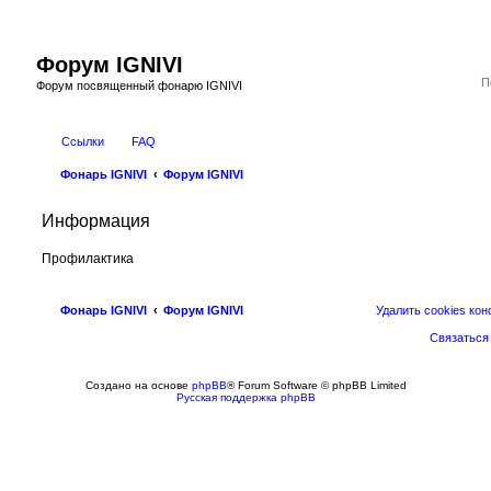
Форум IGNIVI
Форум посвященный фонарю IGNIVI
Ссылки
FAQ
Фонарь IGNIVI
Форум IGNIVI
Информация
Профилактика
Фонарь IGNIVI
Форум IGNIVI
Удалить cookies ко
Связаться
Создано на основе
phpBB
® Forum Software © phpBB Limited
Русская поддержка phpBB