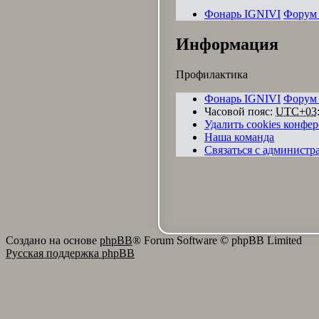
Фонарь IGNIVI
Форум
Информация
Профилактика
Фонарь IGNIVI
Форум
Часовой пояс:
UTC+03:
Удалить cookies конфе
Наша команда
Связаться с администр
Создано на основе
phpBB
® Forum Software © phpBB Limited
Русская поддержка phpBB