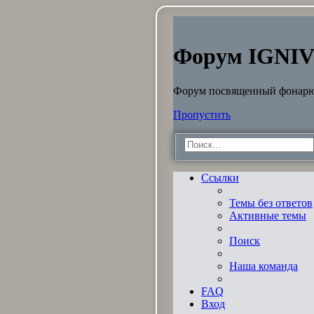
Форум IGNIV
Форум посвященный фонар
Пропустить
Ссылки
Темы без ответов
Активные темы
Поиск
Наша команда
FAQ
Вход