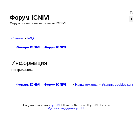
Форум IGNIVI
П
Форум посвященный фонарю IGNIVI
Ссылки
FAQ
Фонарь IGNIVI
Форум IGNIVI
Информация
Профилактика
Фонарь IGNIVI
Форум IGNIVI
Наша команда
Удалить cookies ко
Создано на основе
phpBB
® Forum Software © phpBB Limited
Русская поддержка phpBB