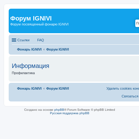
Форум IGNIVI
Форум посвященный фонарю IGNIVI
Ссылки
FAQ
Фонарь IGNIVI
Форум IGNIVI
Информация
Профилактика
Фонарь IGNIVI
Форум IGNIVI
Удалить cookies ко
Связаться
Создано на основе
phpBB
® Forum Software © phpBB Limited
Русская поддержка phpBB