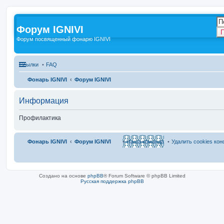
Форум IGNIVI
П
Форум посвященный фонарю IGNIVI
Ссылки
FAQ
Фонарь IGNIVI
Форум IGNIVI
Информация
Профилактика
Фонарь IGNIVI
Форум IGNIVI
Наша команда
Удалить cookies ко
Создано на основе
phpBB
® Forum Software © phpBB Limited
Русская поддержка phpBB