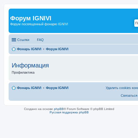
Форум IGNIVI
Форум посвященный фонарю IGNIVI
Ссылки
FAQ
Фонарь IGNIVI
Форум IGNIVI
Информация
Профилактика
Фонарь IGNIVI
Форум IGNIVI
Удалить cookies ко
Связаться
Создано на основе
phpBB
® Forum Software © phpBB Limited
Русская поддержка phpBB