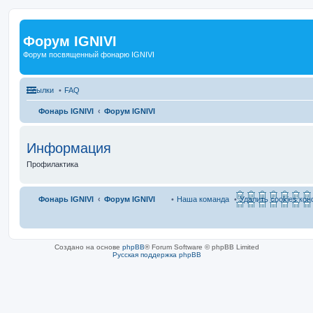
Форум IGNIVI
Форум посвященный фонарю IGNIVI
Ссылки
FAQ
Фонарь IGNIVI
Форум IGNIVI
Информация
Профилактика
Фонарь IGNIVI
Форум IGNIVI
Наша команда
Удалить cookies ко
Создано на основе
phpBB
® Forum Software © phpBB Limited
Русская поддержка phpBB