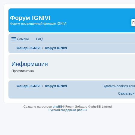
Форум IGNIVI
Форум посвященный фонарю IGNIVI
Ссылки
FAQ
Фонарь IGNIVI
Форум IGNIVI
Информация
Профилактика
Фонарь IGNIVI
Форум IGNIVI
Удалить cookies ко
Связаться
Создано на основе
phpBB
® Forum Software © phpBB Limited
Русская поддержка phpBB