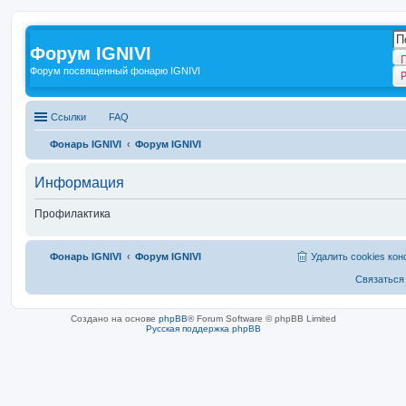
Форум IGNIVI
Форум посвященный фонарю IGNIVI
Ссылки
FAQ
Фонарь IGNIVI
Форум IGNIVI
Информация
Профилактика
Фонарь IGNIVI
Форум IGNIVI
Удалить cookies ко
Связаться
Создано на основе
phpBB
® Forum Software © phpBB Limited
Русская поддержка phpBB