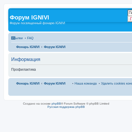
Форум IGNIVI
П
Форум посвященный фонарю IGNIVI
Ссылки
FAQ
Фонарь IGNIVI
Форум IGNIVI
Информация
Профилактика
Фонарь IGNIVI
Форум IGNIVI
Наша команда
Удалить cookies ко
Создано на основе
phpBB
® Forum Software © phpBB Limited
Русская поддержка phpBB