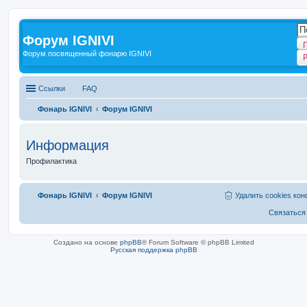
Форум IGNIVI
Форум посвященный фонарю IGNIVI
Ссылки
FAQ
Фонарь IGNIVI
Форум IGNIVI
Информация
Профилактика
Фонарь IGNIVI
Форум IGNIVI
Удалить cookies ко
Связаться
Создано на основе
phpBB
® Forum Software © phpBB Limited
Русская поддержка phpBB