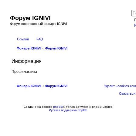
Форум IGNIVI
Форум посвященный фонарю IGNIVI
Ссылки
FAQ
Фонарь IGNIVI
Форум IGNIVI
Информация
Профилактика
Фонарь IGNIVI
Форум IGNIVI
Удалить cookies ко
Связаться
Создано на основе
phpBB
® Forum Software © phpBB Limited
Русская поддержка phpBB