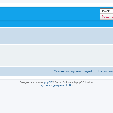
Расшир
Связаться с администрацией
Наша кома
Создано на основе
phpBB
® Forum Software © phpBB Limited
Русская поддержка phpBB