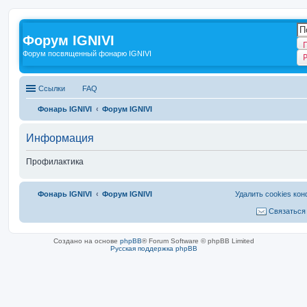
Форум IGNIVI
Форум посвященный фонарю IGNIVI
Ссылки
FAQ
Фонарь IGNIVI
Форум IGNIVI
Информация
Профилактика
Фонарь IGNIVI
Форум IGNIVI
Удалить cookies ко
Связаться
Создано на основе
phpBB
® Forum Software © phpBB Limited
Русская поддержка phpBB