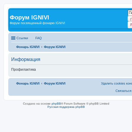
Форум IGNIVI
Форум посвященный фонарю IGNIVI
Ссылки
FAQ
Фонарь IGNIVI
Форум IGNIVI
Информация
Профилактика
Фонарь IGNIVI
Форум IGNIVI
Удалить cookies ко
Связаться
Создано на основе
phpBB
® Forum Software © phpBB Limited
Русская поддержка phpBB