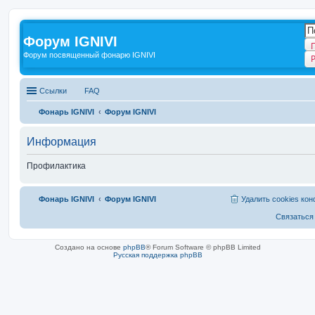
Форум IGNIVI
Форум посвященный фонарю IGNIVI
Ссылки
FAQ
Фонарь IGNIVI
Форум IGNIVI
Информация
Профилактика
Фонарь IGNIVI
Форум IGNIVI
Удалить cookies ко
Связаться
Создано на основе
phpBB
® Forum Software © phpBB Limited
Русская поддержка phpBB