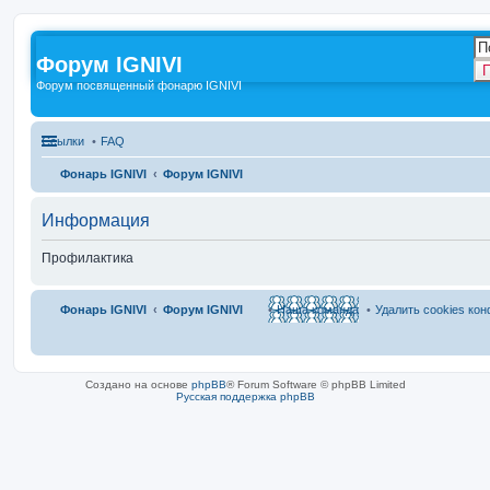
Форум IGNIVI
П
Форум посвященный фонарю IGNIVI
Ссылки
FAQ
Фонарь IGNIVI
Форум IGNIVI
Информация
Профилактика
Фонарь IGNIVI
Форум IGNIVI
Наша команда
Удалить cookies ко
Создано на основе
phpBB
® Forum Software © phpBB Limited
Русская поддержка phpBB