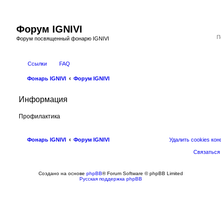
Форум IGNIVI
Форум посвященный фонарю IGNIVI
Ссылки
FAQ
Фонарь IGNIVI
Форум IGNIVI
Информация
Профилактика
Фонарь IGNIVI
Форум IGNIVI
Удалить cookies ко
Связаться
Создано на основе
phpBB
® Forum Software © phpBB Limited
Русская поддержка phpBB