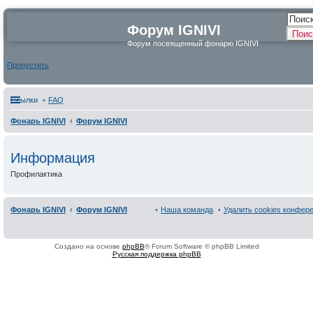
Форум IGNIVI
Поис
Форум посвященный фонарю IGNIVI
Пропустить
Ссылки
FAQ
Фонарь IGNIVI
Форум IGNIVI
Информация
Профилактика
Фонарь IGNIVI
Форум IGNIVI
Наша команда
Удалить cookies конфер
Создано на основе
phpBB
® Forum Software © phpBB Limited
Русская поддержка phpBB