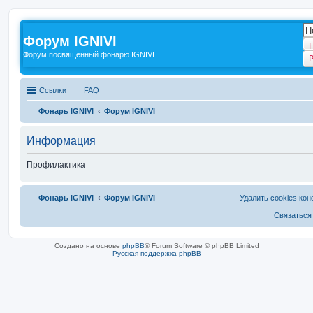
Форум IGNIVI
Форум посвященный фонарю IGNIVI
Ссылки
FAQ
Фонарь IGNIVI
Форум IGNIVI
Информация
Профилактика
Фонарь IGNIVI
Форум IGNIVI
Удалить cookies ко
Связаться
Создано на основе
phpBB
® Forum Software © phpBB Limited
Русская поддержка phpBB