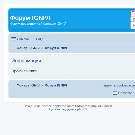
Форум IGNIVI
Форум посвященный фонарю IGNIVI
Ссылки
FAQ
Фонарь IGNIVI
Форум IGNIVI
Информация
Профилактика
Фонарь IGNIVI
Форум IGNIVI
Удалить cookies ко
Связаться
Создано на основе
phpBB
® Forum Software © phpBB Limited
Русская поддержка phpBB