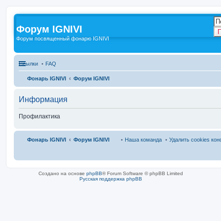
Форум IGNIVI
П
Форум посвященный фонарю IGNIVI
Ссылки
FAQ
Фонарь IGNIVI
Форум IGNIVI
Информация
Профилактика
Фонарь IGNIVI
Форум IGNIVI
Наша команда
Удалить cookies ко
Создано на основе
phpBB
® Forum Software © phpBB Limited
Русская поддержка phpBB