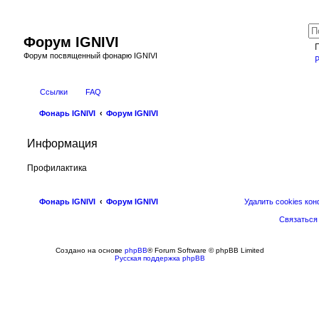
Форум IGNIVI
Форум посвященный фонарю IGNIVI
Ссылки
FAQ
Фонарь IGNIVI
Форум IGNIVI
Информация
Профилактика
Фонарь IGNIVI
Форум IGNIVI
Удалить cookies ко
Связаться
Создано на основе
phpBB
® Forum Software © phpBB Limited
Русская поддержка phpBB