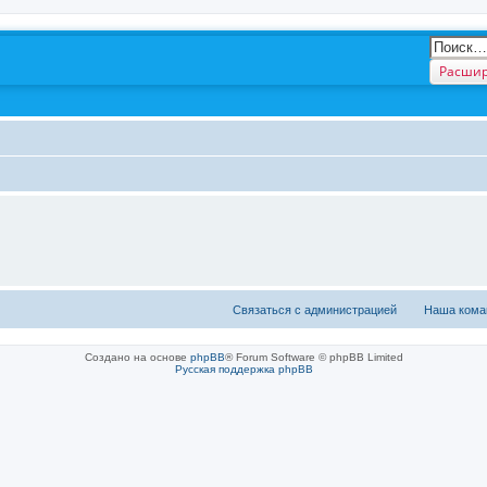
Расшир
Связаться с администрацией
Наша кома
Создано на основе
phpBB
® Forum Software © phpBB Limited
Русская поддержка phpBB