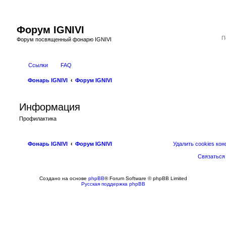
Форум IGNIVI
Форум посвященный фонарю IGNIVI
Ссылки
FAQ
Фонарь IGNIVI
Форум IGNIVI
Информация
Профилактика
Фонарь IGNIVI
Форум IGNIVI
Удалить cookies ко
Связаться
Создано на основе
phpBB
® Forum Software © phpBB Limited
Русская поддержка phpBB