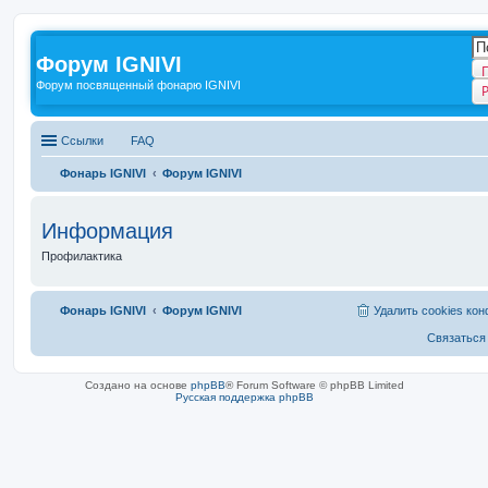
Форум IGNIVI
Форум посвященный фонарю IGNIVI
Ссылки
FAQ
Фонарь IGNIVI
Форум IGNIVI
Информация
Профилактика
Фонарь IGNIVI
Форум IGNIVI
Удалить cookies ко
Связаться
Создано на основе
phpBB
® Forum Software © phpBB Limited
Русская поддержка phpBB