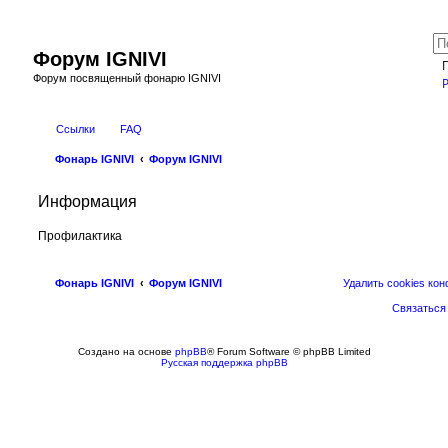
Форум IGNIVI
Форум посвященный фонарю IGNIVI
Ссылки
FAQ
Фонарь IGNIVI
Форум IGNIVI
Информация
Профилактика
Фонарь IGNIVI
Форум IGNIVI
Удалить cookies ко
Связаться
Создано на основе
phpBB
® Forum Software © phpBB Limited
Русская поддержка phpBB