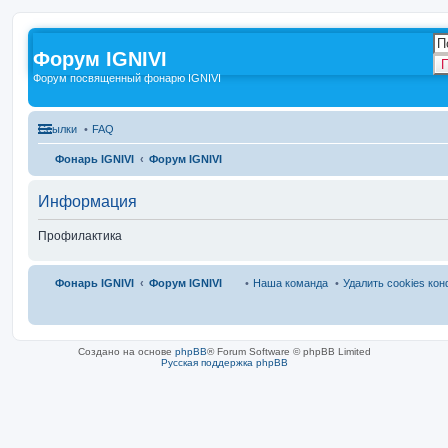
Форум IGNIVI
П
Форум посвященный фонарю IGNIVI
Ссылки
FAQ
Фонарь IGNIVI
Форум IGNIVI
Информация
Профилактика
Фонарь IGNIVI
Форум IGNIVI
Наша команда
Удалить cookies ко
Создано на основе
phpBB
® Forum Software © phpBB Limited
Русская поддержка phpBB