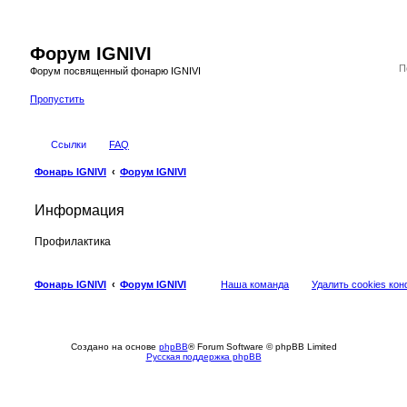
Форум IGNIVI
Форум посвященный фонарю IGNIVI
Пропустить
Ссылки
FAQ
Фонарь IGNIVI
Форум IGNIVI
Информация
Профилактика
Фонарь IGNIVI
Форум IGNIVI
Наша команда
Удалить cookies ко
Создано на основе
phpBB
® Forum Software © phpBB Limited
Русская поддержка phpBB