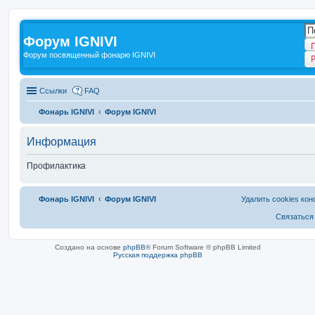
Форум IGNIVI
Форум посвященный фонарю IGNIVI
Ссылки
FAQ
Фонарь IGNIVI
Форум IGNIVI
Информация
Профилактика
Фонарь IGNIVI
Форум IGNIVI
Удалить cookies ко
Связаться
Создано на основе
phpBB
® Forum Software © phpBB Limited
Русская поддержка phpBB