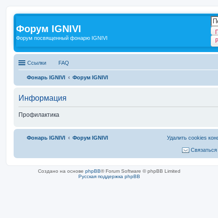
Форум IGNIVI
Форум посвященный фонарю IGNIVI
Ссылки
FAQ
Фонарь IGNIVI
Форум IGNIVI
Информация
Профилактика
Фонарь IGNIVI
Форум IGNIVI
Удалить cookies ко
Связаться
Создано на основе
phpBB
® Forum Software © phpBB Limited
Русская поддержка phpBB