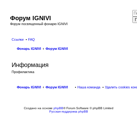
Форум IGNIVI
П
Форум посвященный фонарю IGNIVI
Ссылки
FAQ
Фонарь IGNIVI
Форум IGNIVI
Информация
Профилактика
Фонарь IGNIVI
Форум IGNIVI
Наша команда
Удалить cookies ко
Создано на основе
phpBB
® Forum Software © phpBB Limited
Русская поддержка phpBB