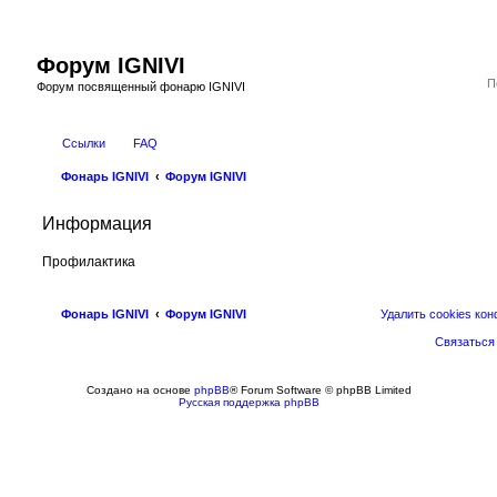
Форум IGNIVI
Форум посвященный фонарю IGNIVI
Ссылки
FAQ
Фонарь IGNIVI
Форум IGNIVI
Информация
Профилактика
Фонарь IGNIVI
Форум IGNIVI
Удалить cookies ко
Связаться
Создано на основе
phpBB
® Forum Software © phpBB Limited
Русская поддержка phpBB