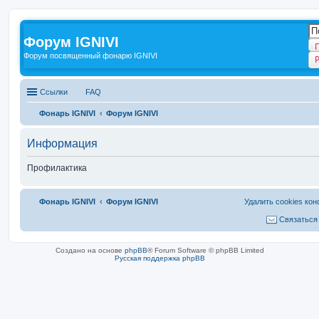
Форум IGNIVI
Форум посвященный фонарю IGNIVI
Ссылки
FAQ
Фонарь IGNIVI
Форум IGNIVI
Информация
Профилактика
Фонарь IGNIVI
Форум IGNIVI
Удалить cookies ко
Связаться
Создано на основе
phpBB
® Forum Software © phpBB Limited
Русская поддержка phpBB