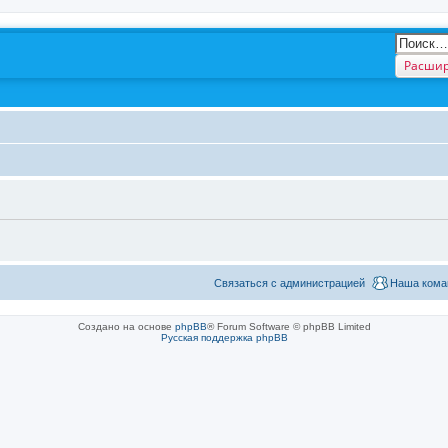
Расшир
Связаться с администрацией
Наша кома
Создано на основе
phpBB
® Forum Software © phpBB Limited
Русская поддержка phpBB