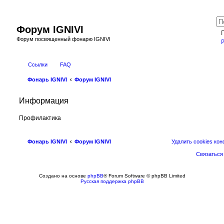
Форум IGNIVI
Форум посвященный фонарю IGNIVI
Ссылки
FAQ
Фонарь IGNIVI
Форум IGNIVI
Информация
Профилактика
Фонарь IGNIVI
Форум IGNIVI
Удалить cookies ко
Связаться
Создано на основе
phpBB
® Forum Software © phpBB Limited
Русская поддержка phpBB