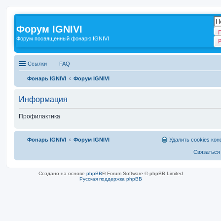
Форум IGNIVI
Форум посвященный фонарю IGNIVI
Ссылки
FAQ
Фонарь IGNIVI
Форум IGNIVI
Информация
Профилактика
Фонарь IGNIVI
Форум IGNIVI
Удалить cookies ко
Связаться
Создано на основе
phpBB
® Forum Software © phpBB Limited
Русская поддержка phpBB