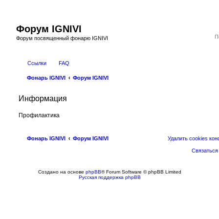
Форум IGNIVI
Форум посвященный фонарю IGNIVI
Ссылки
FAQ
Фонарь IGNIVI
Форум IGNIVI
Информация
Профилактика
Фонарь IGNIVI
Форум IGNIVI
Удалить cookies ко
Связаться
Создано на основе
phpBB
® Forum Software © phpBB Limited
Русская поддержка phpBB