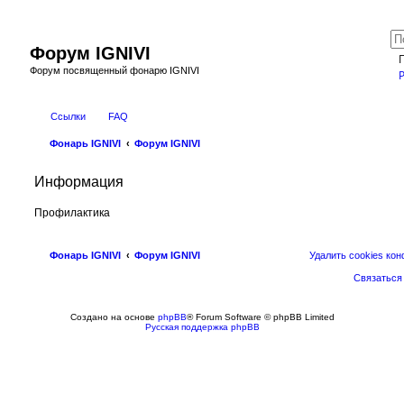
Форум IGNIVI
Форум посвященный фонарю IGNIVI
Ссылки
FAQ
Фонарь IGNIVI
Форум IGNIVI
Информация
Профилактика
Фонарь IGNIVI
Форум IGNIVI
Удалить cookies ко
Связаться
Создано на основе
phpBB
® Forum Software © phpBB Limited
Русская поддержка phpBB