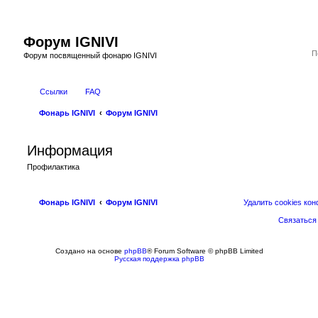
Форум IGNIVI
Форум посвященный фонарю IGNIVI
Ссылки
FAQ
Фонарь IGNIVI
Форум IGNIVI
Информация
Профилактика
Фонарь IGNIVI
Форум IGNIVI
Удалить cookies ко
Связаться
Создано на основе
phpBB
® Forum Software © phpBB Limited
Русская поддержка phpBB